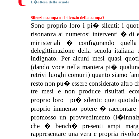
L�attesa della scuola
Silenzio stampa o il silenzio della stampa?
Sono proprio loro i pi� silenti: i quot
risonanza ai numerosi interventi � di edit
ministeriali � configurando quell
delegittimazione della scuola italiana c
indignato. Per alcuni mesi quasi quo
(dando voce nella maniera pi� qualunqu
retrivi luoghi comuni) quanto siamo fannu
resto non pu� essere considerato altro ch
tre mesi e non produce risultati eco
proprio loro i pi� silenti: quei quotidi
proprio immenso potere � raccontare ag
promosso un provvedimento (l�innalz
che � bench� presenti ampi marg
rappresentare una vera e propria rivoluz