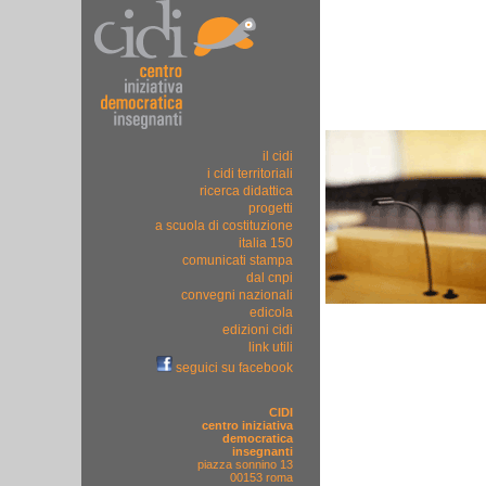
il cidi
i cidi territoriali
ricerca didattica
progetti
a scuola di costituzione
italia 150
comunicati stampa
dal cnpi
convegni nazionali
edicola
edizioni cidi
link utili
seguici su facebook
CIDI
centro iniziativa
democratica
insegnanti
piazza sonnino 13
00153 roma