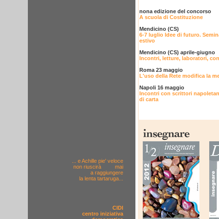
nona edizione del concorso
A scuola di Costituzione
Mendicino (CS)
6-7 luglio Idee di futuro. Semin
estivo
Mendicino (CS) aprile-giugno
Incontri, letture, laboratori, co
Roma 23 maggio
L'uso della Rete modifica la m
Napoli 16 maggio
Incontri con scrittori napoletan
di carta
... e Achille pie' veloce
non
riuscirà
mai
a raggiungere
la lenta tartaruga...
CIDI
centro iniziativa