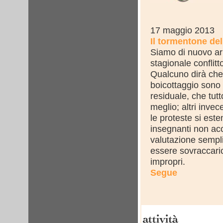
17 maggio 2013
Il tormentone del
Siamo di nuovo arr
stagionale conflitto
Qualcuno dirà che 
boicottaggio son
residuale, che tut
meglio; altri inve
le proteste si este
insegnanti non ac
valutazione sempli
essere sovraccaric
impropri.
Segue