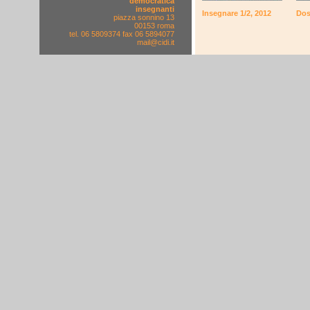
democratica
insegnanti
Insegnare 1/2, 2012
Dos
piazza sonnino 13
00153 roma
tel. 06 5809374 fax 06 5894077
mail@cidi.it