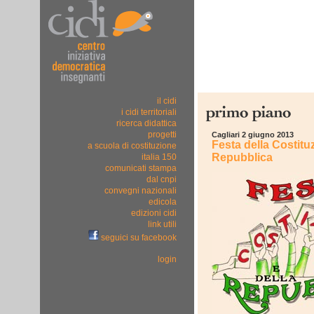
il cidi
i cidi territoriali
ricerca didattica
progetti
Cagliari 2 giugno 2013
Festa della Costitu
a scuola di costituzione
Repubblica
italia 150
comunicati stampa
dal cnpi
convegni nazionali
edicola
edizioni cidi
link utili
seguici su facebook
login