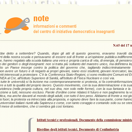
N.65 del 17
ebbe detto a settembre? Quando, dopo gli atti di questo governo, eravamo travolti dall
i della nostra scuola e pensavamo di essere soli di fronte a un'opinione pubblica indifferent
, hanno regalato alla scuola italiana una vera e propria carica di vita, di energia, di pensiero.
o dei genitori o degli insegnanti: non si tratta più soltanto del maestro unico, ma dell'intera l
Tutto un Paese insorge contro la politica del governo che, tagliando indiscriminatamente
 non avere un futuro e di negarlo ai propri giovani, siano essi studenti, giovani ricercatori, lav
tti interessati a protestare. C'è la Conferenza Stato-Regioni, ci sono moltissimi Comuni ed Enti 
EA al Cnr, all'Istituto Superiore di Sanità, all'Istituto di Fisica Nucleare e così via.
 tutte le università si fa lezione ma contemporaneamente si protesta, si fa controinformazion
ere a tutti la qualità del proprio lavoro. Questo movimento, con la sua determinazione e la sua 
iolenza (nella propria cultura, nel suo dna, non solo nelle forme), con la sua fantasia e la 
zione a tutti, nessuno escluso. Parole d'ordine come
ridateci il futuro
e
non pagheremo la vo
tica, ma anche davanti al mondo degli adulti, con tutto il loro peso. Abbiamo di fronte a noi gio
fuori, la protesta va intrecciata alla proposta, e ognuno deve fare la sua parte, come hanno
 universitari italiani riuniti alla Sapienza e come, con tanto coraggio e contando solo su se ste
l mese di settembre, che ci sembra già così lontano.
Istituti tecnici e professionali. Documento della commissione minist
Riordino degli istituti tecnici. Documento di Confindustria