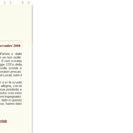
 novembre 2008
'ansia e dalla
e se non ostile.
 E non si tratta
egge 133 e della
 sulla scuola e
oratori precari.
Locali, tutto il
e e si fa scuola
allegria, con la
sua positività e
stra crisi
sono
rni impegnativi.
 fatto in questo
sse, hanno fatto
eriale