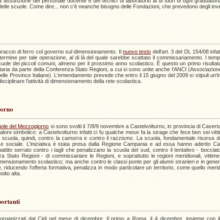
la assunzione del personale docente e dei tecnici di laboratorio al di fuori di ogni graduator
delle scuole. Come dire... non c'è neanche bisogno delle Fondazioni, che prevedono degli inve
braccio di ferro col governo sul dimensionamento. Il
nuovo testo
dell'art. 3 del DL 154/08 infa
rmine per tale operazione, al di là del quale sarebbe scattato il commissariamento. I tempi 
uole dei piccoli comuni, almeno per il prossimo anno scolastico. È questo un primo risultato
taria da parte della Conferenza Stato Regioni, a cui si sono unite anche l'ANCI (Associazion
lle Province Italiane). L'emendamento prevede che entro il 15 giugno del 2009 si stipuli un'i
sciplinare l'attività di dimensionamento della rete scolastica.
iorno
cuole del Mezzogiorno
si sono svolti il 7/8/9 novembre a Castelvolturno, in provincia di Caserta
lore simbolico: a Castelvolturno infatti ci fu qualche mese fa la strage che fece ben sei vitti
La scuola, quindi, contro la camorra e contro il razzismo. La scuola, fondamentale risorsa 
 e sociale. L'iniziativa è stata presa dalla Regione Campania e ad essa hanno aderito Cal
ibattito serrato contro i tagli che penalizzano la scuola del sud, contro il tentativo - bocciat
 Stato Regioni - di commissariare le Regioni, e soprattutto le regioni meridionali, vittime 
imensionamento scolastico; ma anche contro le classi ponte per gli alunni stranieri e in gener
, riducendo l'offerta formativa, penalizza in modo particolare un territorio, come quello meridi
olto alta.
ortanti
organizzati dal Cidi nel mese di dicembre. Il primo a Roma, il 4 dicembre, insieme con il