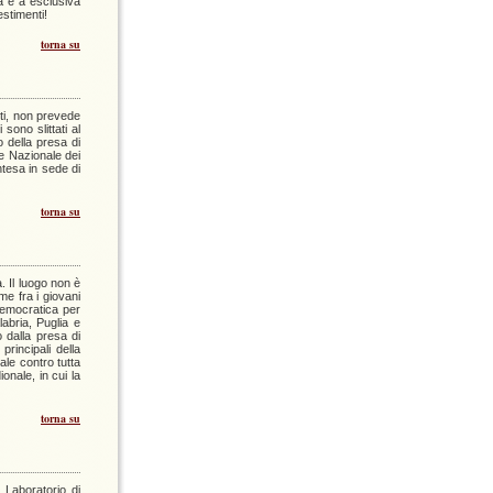
ia e a esclusiva
stimenti!
torna su
tti, non prevede
sono slittati al
 della presa di
e Nazionale dei
ntesa in sede di
torna su
. Il luogo non è
me fra i giovani
democratica per
abria, Puglia e
o dalla presa di
principali della
ale contro tutta
onale, in cui la
torna su
 Laboratorio di