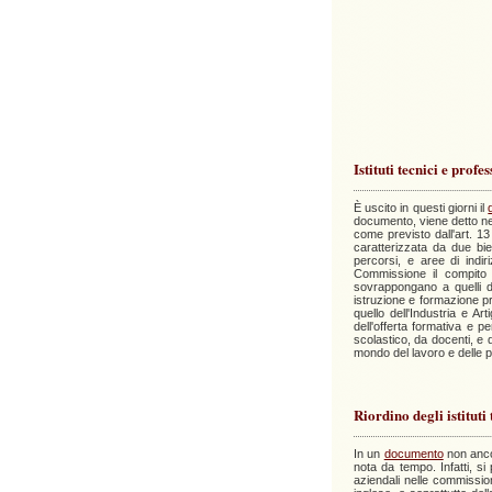
Istituti tecnici e pro
È uscito in questi giorni il
documento, viene detto nell
come previsto dall'art. 13 
caratterizzata da due bie
percorsi, e aree di indi
Commissione il compito di 
sovrappongano a quelli deg
istruzione e formazione pro
quello dell'Industria e A
dell'offerta formativa e pe
scolastico, da docenti, e d
mondo del lavoro e delle p
Riordino degli istitut
In un
documento
non ancor
nota da tempo. Infatti, si
aziendali nelle commission