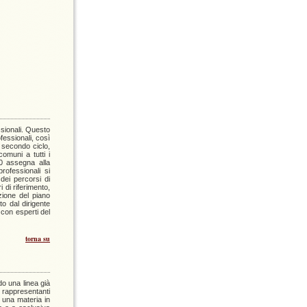
ssionali. Questo
ofessionali, così
l secondo ciclo,
omuni a tutti i
40 assegna alla
professionali si
 dei percorsi di
 di riferimento,
zione del piano
to dal dirigente
 con esperti del
torna su
do una linea già
i rappresentanti
i una materia in