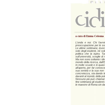
a cura di Emma Colonna
L'onda e noi. Chi l'avr
preoccupazione per le sort
Le ultime settimane, invece
solo degli studenti, né sol
politica che la ispira. 
sull'università, sceglie di
Ma non sono soltanto i dire
mondo della ricerca, dall'EN
In molte scuole e in quasi
all'aperto, per far conosc
sua serietà e la sua non v
concretezza, sta dando le
davanti al mondo della poli
Nessuno più può chiamarsi 
fine settimana gli studenti
le maestre di Roma sin da