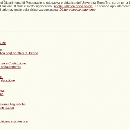
l Dipartimento di Progettazione educativa e didattica dell'Università RomaTre, su un tema 
lutazione. Il titolo è molto significativo:
Anche i numeri sono parole
. Il secondo appuntamento 
nario nazionale sulla dirigenza scolastica:
Dirigere scuole autonome
mune
e
ica negli scritti di G. Peano
nza e Costituzione.
a nell'autonomia
e.
valutazione
ica.
one
tenze linguistiche.
a in classe
.
dirigenza scolastica