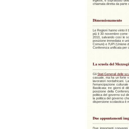
inglese, e soprattutto del
chiamata diretta da parte 
Dimensionamento
Le Regioni hanno vinto il 
più il 30 novembre come te
2010, salvando così le sc
posizione immediata e uni
Comuni) e l'UPI (Unione de
Conferenza unificata per di
La scuola del Mezzog
Gli
Stati Generali delle s
casuale, ma ha un forte va
lavoratori nordafricani. 
l'emancipazione culturale
Basilicata: tre giorni di d
posizione della Conferenza
politica del governo sul d
la politica del governo che
dispersione scolastica è m
Due appuntamenti imp
Due importanti convegni 