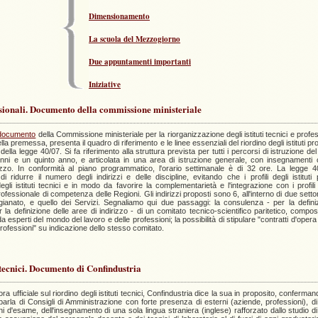
Dimensionamento
La scuola del Mezzogiorno
Due appuntamenti importanti
Iniziative
fessionali. Documento della commissione ministeriale
documento
della Commissione ministeriale per la riorganizzazione degli istituti tecnici e profe
a premessa, presenta il quadro di riferimento e le linee essenziali del riordino degli istituti pr
della legge 40/07. Si fa riferimento alla struttura prevista per tutti i percorsi di istruzione de
nni e un quinto anno, e articolata in una area di istruzione generale, con insegnamenti c
rizzo. In conformità al piano programmatico, l'orario settimanale è di 32 ore. La legge 
ridurre il numero degli indirizzi e delle discipline, evitando che i profili degli istituti 
li istituti tecnici e in modo da favorire la complementarietà e l'integrazione con i profili
fessionale di competenza delle Regioni. Gli indirizzi proposti sono 6, all'interno di due settori
rtigianato, e quello dei Servizi. Segnaliamo qui due passaggi: la consulenza - per la defini
r la definizione delle aree di indirizzo - di un comitato tecnico-scientifico paritetico, compos
a esperti del mondo del lavoro e delle professioni; la possibilità di stipulare "contratti d'opera
rofessioni" su indicazione dello stesso comitato.
i tecnici. Documento di Confindustria
a ufficiale sul riordino degli istituti tecnici, Confindustria dice la sua in proposito, conferman
 parla di Consigli di Amministrazione con forte presenza di esterni (aziende, professioni), d
i d'esame, dell'insegnamento di una sola lingua straniera (inglese) rafforzato dallo studio d