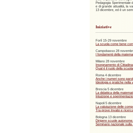
Pedagogia Sperimentale de
e di grande attualità, la va
13 dicembre, ed è un semi
Iniziative
Forlì 15-29 novembre
La scuola come bene co
Campobasso 28 novembr
I fondamenti della matemat
Milano 28 novembre
Insegnamento di Cittadina
Qual è il ruolo della scuol
Roma 4 dicembre
Anche i numeri sono parol
Ideologia e pratiche nella 
Brescia 5 dicembre
La didattica della matemat
Intuizione e sperimentazi
Napoli 5 dicembre
La valutazione delle compe
Tra prove Invalsi e ricerc
Bologna 13 dicembre
Dirigere scuole autonome
Seminario nazionale sulla 