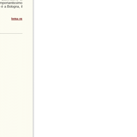
importantissimo
è a Bologna, il
torna su