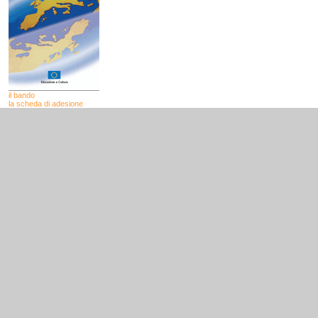
il bando
la scheda di adesione