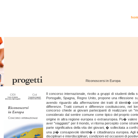
hom
Riconoscersi in Europa
Il concorso internazionale, rivolto a gruppi di studenti della
Portogallo, Spagna, Regno Unito, propone una riflessione sul
avendo riguardo alla affermazione dei tratti di identit� c
differenze. Tratti comuni e differenze costituiscono, nel lor
concorso chiede ai giovani partecipanti di realizzare un "mes
considerato dal sentire comune come tipico del proprio cont
origine in altra regione europea o extraeuropea. Pu� valere a
aver "viaggiato" per il mondo, vi ritorna percepito come stran
parte significativa della vita dei giovani, � sollecitata a conf
una pi� consapevole identit� e cittadinanza europea. Agli in
disciplinari e interdisciplinari, condizioni ed occasioni di posi