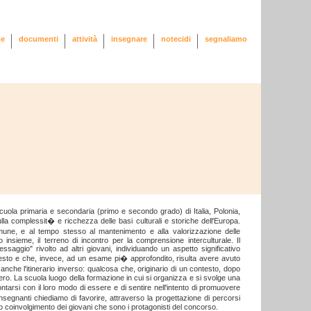
e
documenti
attività
insegnare
notecidi
segnaliamo
 scuola primaria e secondaria (primo e secondo grado) di Italia, Polonia,
la complessit� e ricchezza delle basi culturali e storiche dell'Europa.
omune, e al tempo stesso al mantenimento e alla valorizzazione delle
o insieme, il terreno di incontro per la comprensione interculturale. Il
saggio" rivolto ad altri giovani, individuando un aspetto significativo
esto e che, invece, ad un esame pi� approfondito, risulta avere avuto
nche l'itinerario inverso: qualcosa che, originario di un contesto, dopo
iero. La scuola luogo della formazione in cui si organizza e si svolge una
rontarsi con il loro modo di essere e di sentire nell'intento di promuovere
segnanti chiediamo di favorire, attraverso la progettazione di percorsi
tivo coinvolgimento dei giovani che sono i protagonisti del concorso.