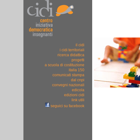
il cidi
i cidi territoriali
ricerca didattica
progetti
a scuola di costituzione
italia 150
comunicati stampa
dal cnpi
convegni nazionali
edicola
edizioni cidi
link utili
seguici su facebook