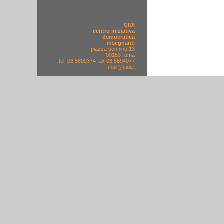
CIDI
centro iniziativa
democratica
insegnanti
piazza sonnino 13
00153 roma
tel. 06 5809374 fax 06 5894077
mail@cidi.it