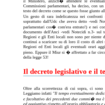
il Ministero, anzich� attendere le eventual
Commissioni parlamentari, ha deciso, con un e
testo del decreto come se questo fosse giunto alla
Un gesto di rara indelicatezza nei confronti
soprattutto dall'Udc che aveva detto -vedi No
parlamentari cos� com'era entrato!) e nei conf
documento dell'Anci -vedi Notecidi n.3- sul t
Regioni e gli Enti locali non sono per niente d'a
continui a scaricare su di loro il costo di altr
Regioni ed Enti locali gli eventuali orari aggi
pieno. Eppure il Miur si � affrettato a far circ
della legge 53!
Il decreto legislativo e il
Oltre alla scorrettezza di cui sopra, ci sono
Leggiamo infatti
"Il tempo eventualmente dedic
e facoltativo dei precedenti due commi� ma è u
ed aggiuntivo rispetto all'orario obbligatorio e a