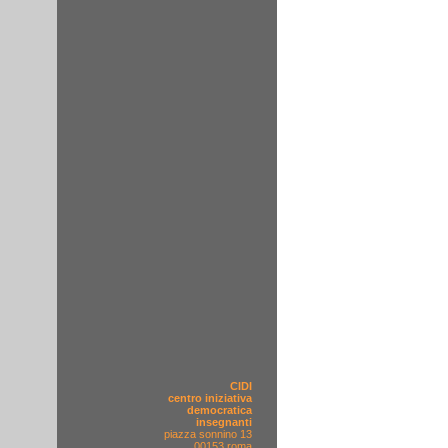
CIDI
centro iniziativa
democratica
insegnanti
piazza sonnino 13
00153 roma