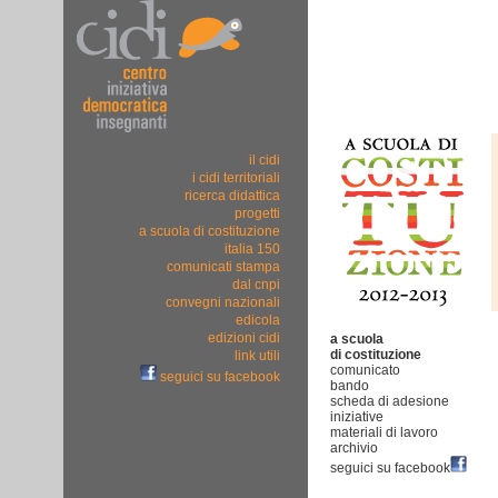
il cidi
i cidi territoriali
ricerca didattica
progetti
a scuola di costituzione
italia 150
comunicati stampa
dal cnpi
convegni nazionali
edicola
edizioni cidi
a scuola
di costituzione
link utili
comunicato
seguici su facebook
bando
scheda di adesione
iniziative
materiali di lavoro
archivio
seguici su facebook