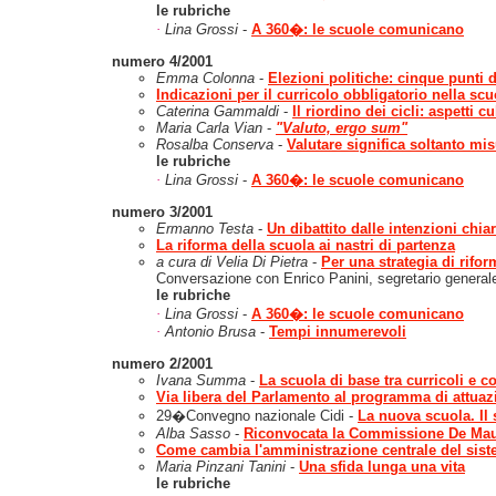
le rubriche
·
Lina Grossi
-
A 360�: le scuole comunicano
numero 4/2001
Emma Colonna
-
Elezioni politiche: cinque punti 
Indicazioni per il curricolo obbligatorio nella scu
Caterina Gammaldi
-
Il riordino dei cicli: aspetti c
Maria Carla Vian
-
"Valuto, ergo sum"
Rosalba Conserva
-
Valutare significa soltanto mi
le rubriche
·
Lina Grossi
-
A 360�: le scuole comunicano
numero 3/2001
Ermanno Testa
-
Un dibattito dalle intenzioni chia
La riforma della scuola ai nastri di partenza
a cura di Velia Di Pietra
-
Per una strategia di rifor
Conversazione con Enrico Panini, segretario generale
le rubriche
·
Lina Grossi
-
A 360�: le scuole comunicano
·
Antonio Brusa
-
Tempi innumerevoli
numero 2/2001
Ivana Summa
-
La scuola di base tra curricoli e 
Via libera del Parlamento al programma di attuazi
29�Convegno nazionale Cidi -
La nuova scuola. Il 
Alba Sasso
-
Riconvocata la Commissione De Maur
Come cambia l'amministrazione centrale del sist
Maria Pinzani Tanini
-
Una sfida lunga una vita
le rubriche