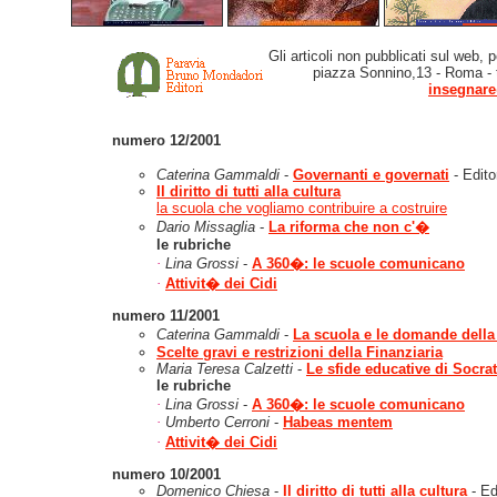
Gli articoli non pubblicati sul web, 
piazza Sonnino,13 - Roma - tel
insegnare
numero 12/2001
Caterina Gammaldi
-
Governanti e governati
- Edito
Il diritto di tutti alla cultura
la scuola che vogliamo contribuire a costruire
Dario Missaglia
-
La riforma che non c'�
le rubriche
·
Lina Grossi
-
A 360�: le scuole comunicano
·
Attivit� dei Cidi
numero 11/2001
Caterina Gammaldi
-
La scuola e le domande della
Scelte gravi e restrizioni della Finanziaria
Maria Teresa Calzetti
-
Le sfide educative di Socra
le rubriche
·
Lina Grossi
-
A 360�: le scuole comunicano
·
Umberto Cerroni
-
Habeas mentem
·
Attivit� dei Cidi
numero 10/2001
Domenico Chiesa
-
Il diritto di tutti alla cultura
- Ed