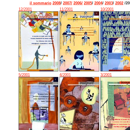
il sommario
2008
/
2007/
2006/
2005
/
2004
/
2003
/
2002
/20
12/2001
11/2001
10/2001
5/2001
4/2001
3/2001