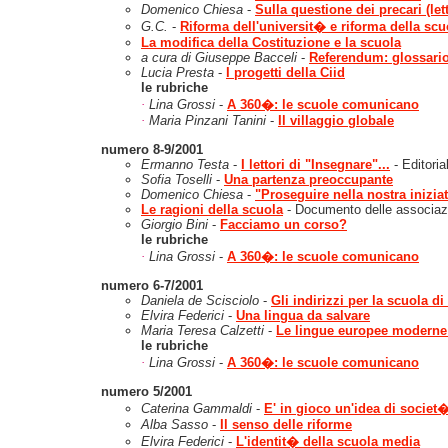
Domenico Chiesa
-
Sulla questione dei precari (let
G.C.
-
Riforma dell'universit� e riforma della sc
La modifica della Costituzione e la scuola
a cura di Giuseppe Bacceli
-
Referendum: glossari
Lucia Presta
-
I progetti della Ciid
le rubriche
·
Lina Grossi
-
A 360�: le scuole comunicano
·
Maria Pinzani Tanini
-
Il villaggio globale
numero 8-9/2001
Ermanno Testa
-
I lettori di "Insegnare"...
- Editoria
Sofia Toselli
-
Una partenza preoccupante
Domenico Chiesa
-
"Proseguire nella nostra iniziat
Le ragioni della scuola
- Documento delle associazi
Giorgio Bini
-
Facciamo un corso?
le rubriche
·
Lina Grossi
-
A 360�: le scuole comunicano
numero 6-7/2001
Daniela de Scisciolo
-
Gli indirizzi per la scuola di
Elvira Federici
-
Una lingua da salvare
Maria Teresa Calzetti
-
Le lingue europee moderne n
le rubriche
·
Lina Grossi
-
A 360�: le scuole comunicano
numero 5/2001
Caterina Gammaldi
-
E' in gioco un'idea di societ�
Alba Sasso
-
Il senso delle riforme
Elvira Federici
-
L'identit� della scuola media