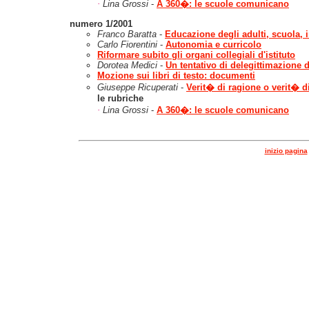
·
Lina Grossi
-
A 360�: le scuole comunicano
numero 1/2001
Franco Baratta
-
Educazione degli adulti, scuola, 
Carlo Fiorentini
-
Autonomia e curricolo
Riformare subito gli organi collegiali d'istituto
Dorotea Medici
-
Un tentativo di delegittimazione 
Mozione sui libri di testo: documenti
Giuseppe Ricuperati
-
Verit� di ragione o verit� d
le rubriche
·
Lina Grossi
-
A 360�: le scuole comunicano
inizio pagina